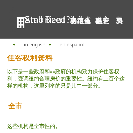
主
Am I Rent Stabilized?
为什么
租金
相
要
了租金稳定与否很重要?
稳定是怎么一回事？
关资料
Toggle Language
的
in english
en español
住客权利资料
以下是一些政府和非政府的机构致力保护住客权
利，强调纽约合理房价的重要性。纽约有上百个这
样的机构，这里列举的只是其中一部分。
全市
这些机构是全市性的。